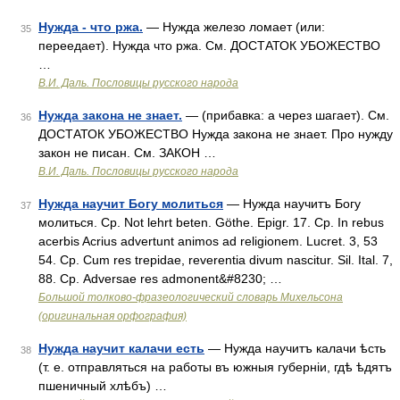
Нужда - что ржа.
— Нужда железо ломает (или:
35
переедает). Нужда что ржа. См. ДОСТАТОК УБОЖЕСТВО
…
В.И. Даль. Пословицы русского народа
Нужда закона не знает.
— (прибавка: а через шагает). См.
36
ДОСТАТОК УБОЖЕСТВО Нужда закона не знает. Про нужду
закон не писан. См. ЗАКОН …
В.И. Даль. Пословицы русского народа
Нужда научит Богу молиться
— Нужда научитъ Богу
37
молиться. Ср. Not lehrt beten. Göthe. Epigr. 17. Ср. In rebus
acerbis Acrius advertunt animos ad religionem. Lucret. 3, 53
54. Ср. Cum res trepidae, reverentia divum nascitur. Sil. Ital. 7,
88. Ср. Adversae res admonent&#8230; …
Большой толково-фразеологический словарь Михельсона
(оригинальная орфография)
Нужда научит калачи есть
— Нужда научитъ калачи ѣсть
38
(т. е. отправляться на работы въ южныя губерніи, гдѣ ѣдятъ
пшеничный хлѣбъ) …