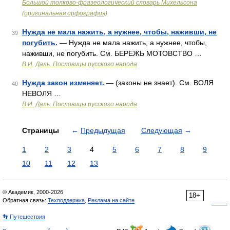
Большой толково-фразеологический словарь Михельсона
(оригинальная орфография)
Нужда не мала нажить, а нужнее, чтобы, наживши, не
39
погубить.
— Нужда не мала нажить, а нужнее, чтобы,
наживши, не погубить. См. БЕРЕЖЬ МОТОВСТВО …
В.И. Даль. Пословицы русского народа
Нужда закон изменяет.
— (законы не знает). См. ВОЛЯ
40
НЕВОЛЯ …
В.И. Даль. Пословицы русского народа
Страницы
←
Предыдущая
Следующая
→
1
2
3
4
5
6
7
8
9
10
11
12
13
© Академик, 2000-2026
18+
Обратная связь:
Техподдержка
,
Реклама на сайте
👣 Путешествия